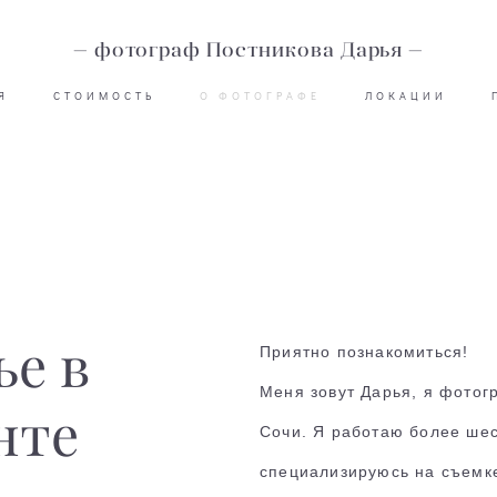
— фотограф Постникова Дарья —
Я
СТОИМОСТЬ
О ФОТОГРАФЕ
ЛОКАЦИИ
ье в
Приятно познакомиться!
Меня зовут Дарья, я фотог
нте
Сочи. Я работаю более шес
специализируюсь на съемке