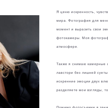
Я ценю искренность, чувст
мира. Фотография для меня
момент и выразить свои эм
фотокамеры. Моя фотографи
атмосфере.
Также я снимаю камерные 
лавстори без лишней суеты
искренние эмоции двух вл
разделяете мои взгляды, т
Помимо фотосъемки я зан