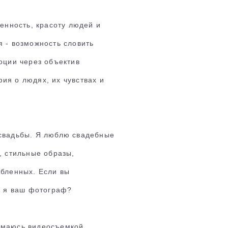
венность, красоту людей и
 - возможность словить
оции через объектив
я о людях, их чувствах и
свадьбы. Я люблю свадебные
, стильные образы,
юбленных. Если вы
о я ваш фотограф?
имаюсь видеосъемкой,